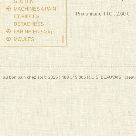
GLUTEN
MACHINES A PAIN
Prix unitaire TTC : 2,60 €
ET PIECES
DETACHEES
FARINE EN 500g
MOULES
au bon pain chez soi © 2026
|
480 349 885 R.C.S. BEAUVAIS
|
créat