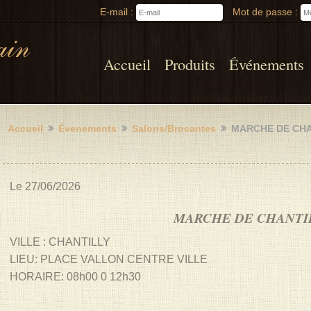
E-mail :
Mot de passe :
Accueil
Produits
Événements
Accueil
Évenements
Salons/Brocantes
MARCHE DE CHA
Le 27/06/2026
MARCHE DE CHANTI
VILLE : CHANTILLY
LIEU: PLACE VALLON CENTRE VILLE
HORAIRE: 08h00 0 12h30