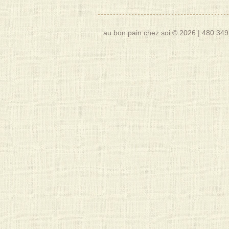
au bon pain chez soi © 2026
|
480 349