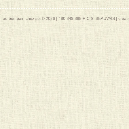
au bon pain chez soi © 2026
|
480 349 885 R.C.S. BEAUVAIS
|
créat