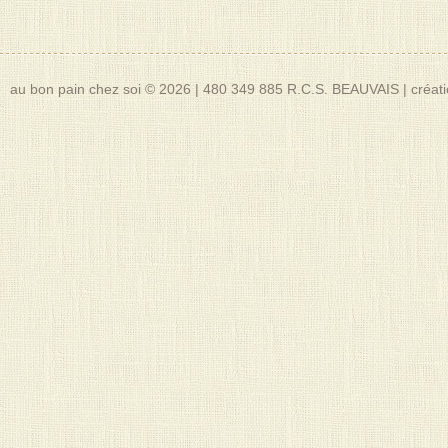
au bon pain chez soi © 2026
|
480 349 885 R.C.S. BEAUVAIS
|
créat